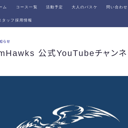
ーム
コース一覧
活動予定
大人のバスケ
問い合わせ
スタッフ採用情報
スキルコース
【DreamHawks】
DreamHawksのワークア
知らせ
ウト
mHawks 公式YouTubeチャ
DreamHawksオンライン