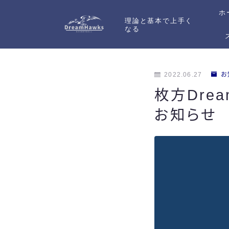
ホ
理論と基本で上手く
なる
2022.06.27
お
枚方Drea
お知らせ